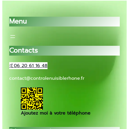
Menu
Contacts
🤙06 20 61 16 48
contact@controlenuisiblerhone.fr
Ajoutez moi à votre téléphone