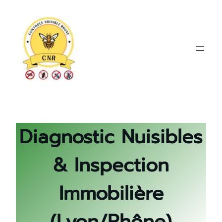
Aller
au
contenu
Diagnostic Nuisibles
& Inspection
Immobilière
(Lyon/Rhône)