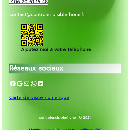
🤙06 20 61 16 48
contact@controlenuisiblerhone.fr
Ajoutez moi à votre téléphone
Réseaux sociaux
Facebook
Google
E-mail
WhatsApp
LinkedIn
Carte de visite numérique
controlenuisiblerhone.fr
© 2024
Mention légale
|
Politique de confidentialité